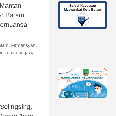
 Mantan
o Batam
Bernuansa
atam, Firmansyah,
nsiunan pegawai...
 Selingsing,