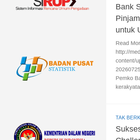
Bank S
Pinjam
untuk
​Read Mor
http://me
content/u
2026072
Pemko Ba
kerakyata
TAK BER
Sukses