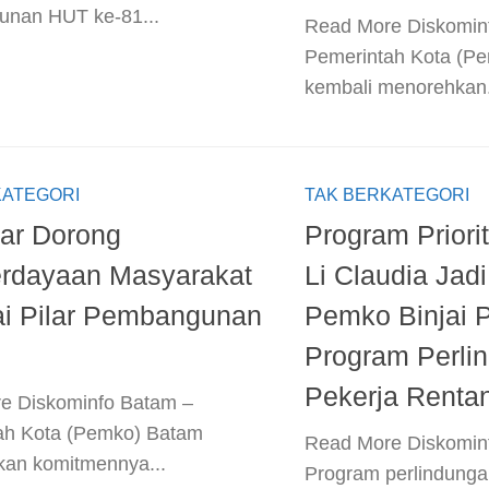
nan HUT ke-81...
​Read More​ Diskomi
Pemerintah Kota (P
kembali menorehkan.
KATEGORI
TAK BERKATEGORI
ar Dorong
Program Priori
rdayaan Masyarakat
Li Claudia Jad
i Pilar Pembangunan
Pemko Binjai P
Program Perli
Pekerja Renta
e​ Diskominfo Batam –
ah Kota (Pemko) Batam
​Read More​ Diskomi
an komitmennya...
Program perlindunga