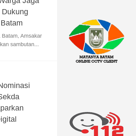
Warga Jaga
n Dukung
 Batam
ta Batam, Amsakar
an sambutan...
Nominasi
Sekda
parkan
gital