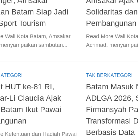
nger, Amsakar
Amsakar Ajak 
an Batam Siap Jadi
Solidaritas da
Sport Tourism
Pembangunan
e​ Wali Kota Batam, Amsakar
​Read More​ Wali Ko
menyampaikan sambutan...
Achmad, menyampaik
KATEGORI
TAK BERKATEGORI
 HUT ke-81 RI,
Batam Masuk 
r-Li Claudia Ajak
ADLGA 2026, 
Batam Ikut Pawai
Firmansyah Pa
ngunan
Transformasi Di
Berbasis Data
e​ Ketentuan dan Hadiah Pawai