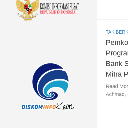
TAK BER
Pemko
Progra
Bank S
Mitra
​Read Mor
Achmad, d