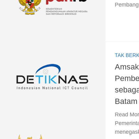
Pembangu
TAK BER
Amsak
Pembe
sebaga
Batam
​Read Mor
Pemerint
menegask