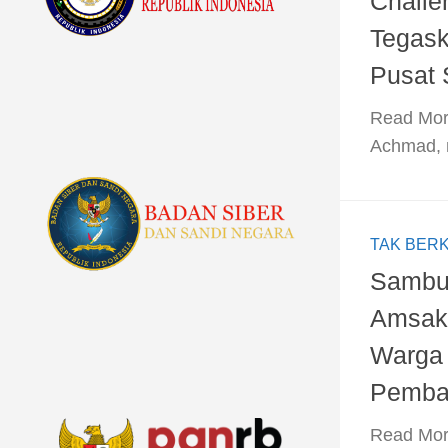
Challe
Tegask
Pusat 
​Read Mor
Achmad, 
TAK BER
Sambut
Amsaka
Warga 
Pemba
​Read Mor