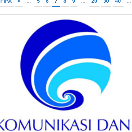
 First
«
...
5
6
7
8
9
...
20
30
40
...