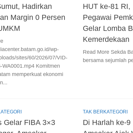
umut, Hadirkan
HUT ke-81 RI,
an Margin 0 Persen
Pegawai Pemk
 UMKM
Gelar Lomba 
Kemerdekaan
e​
diacenter.batam.go.id/wp-
​Read More​ Sekda B
ploads/sites/60/2026/07/VID-
bersama sejumlah pe
5-WA0001.mp4 Komitmen
tam memperkuat ekonomi
n...
KATEGORI
TAK BERKATEGORI
 Gelar FIBA 3×3
Di Harlah ke-9