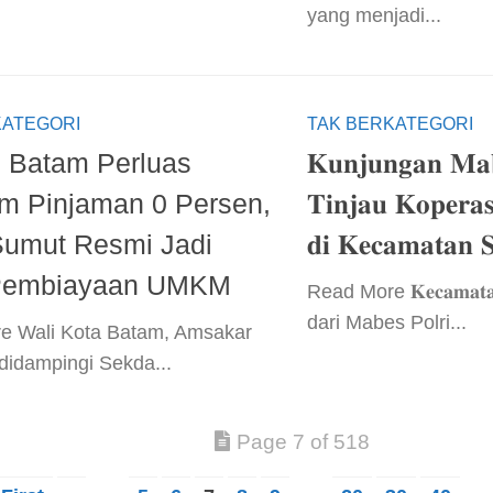
yang menjadi...
KATEGORI
TAK BERKATEGORI
 Batam Perluas
𝐊𝐮𝐧𝐣𝐮𝐧𝐠𝐚𝐧 𝐌𝐚𝐛
m Pinjaman 0 Persen,
𝐓𝐢𝐧𝐣𝐚𝐮 𝐊𝐨𝐩𝐞𝐫𝐚
umut Resmi Jadi
𝐝𝐢 𝐊𝐞𝐜𝐚𝐦𝐚𝐭𝐚𝐧 𝐒
 Pembiayaan UMKM
​Read More​ 𝐊𝐞𝐜𝐚𝐦𝐚𝐭𝐚
dari Mabes Polri...
e​ Wali Kota Batam, Amsakar
idampingi Sekda...
Page 7 of 518