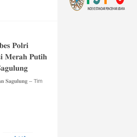
𝐞𝐬 𝐏𝐨𝐥𝐫𝐢
𝐢 𝐌𝐞𝐫𝐚𝐡 𝐏𝐮𝐭𝐢𝐡
𝐚𝐠𝐮𝐥𝐮𝐧𝐠
 𝐒𝐚𝐠𝐮𝐥𝐮𝐧𝐠 – Tim