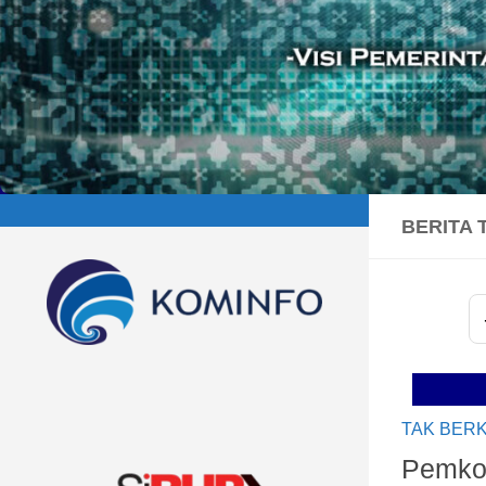
BERITA 
S
TAK BER
Pemko