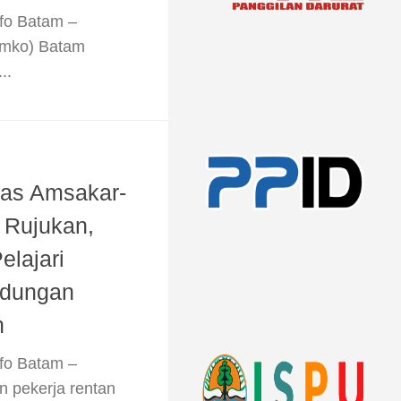
nfo Batam –
emko) Batam
..
tas Amsakar-
i Rujukan,
elajari
ndungan
n
nfo Batam –
n pekerja rentan