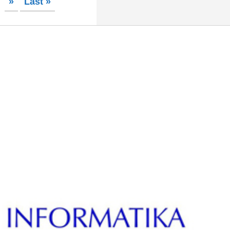
»
Last »