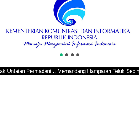
an Permadani... Memandang Hamparan Teluk Sepinggan... Hen