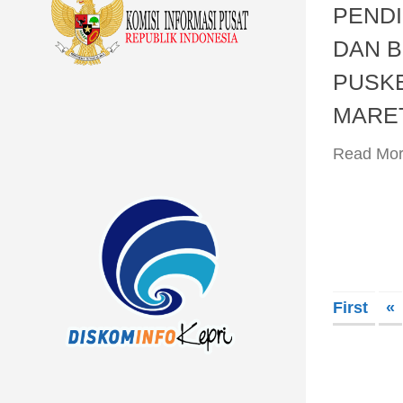
PENDI
DAN 
PUSKE
MARET
​Read Mo
First
«