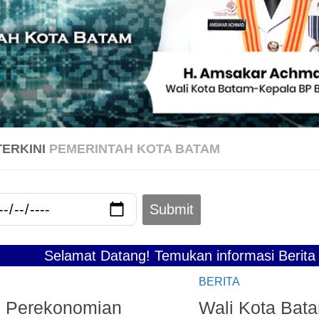
TERKINI
PEMERINTAH KOTA BATAM
amat Datang! Temukan informasi Berita Terkini P
BERITA
n Perekonomian
Wali Kota Bat