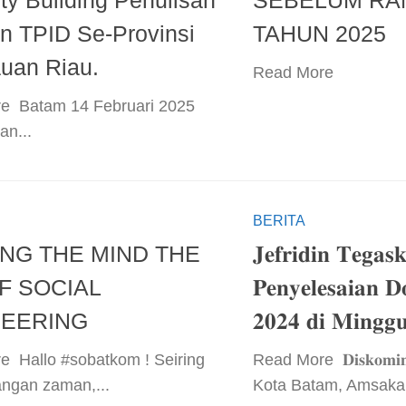
ty Building Penulisan
SEBELUM R
n TPID Se-Provinsi
TAHUN 2025
uan Riau.
​Read More ​
e ​ Batam 14 Februari 2025
an...
BERITA
NG THE MIND THE
𝐉𝐞𝐟𝐫𝐢𝐝𝐢𝐧 𝐓𝐞𝐠𝐚𝐬
F SOCIAL
𝐏𝐞𝐧𝐲𝐞𝐥𝐞𝐬𝐚𝐢𝐚𝐧 
NEERING
𝟐𝟎𝟐𝟒 𝐝𝐢 𝐌𝐢𝐧𝐠𝐠
e ​ Hallo #sobatkom ! Seiring
​Read More ​ 𝐃𝐢𝐬𝐤𝐨𝐦𝐢𝐧
ngan zaman,...
Kota Batam, Amsakar