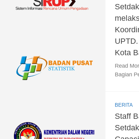
Setdak
melak
Koordi
UPTD. 
Kota B
​Read Mor
Bagian P
BERITA
Staff 
Setdak