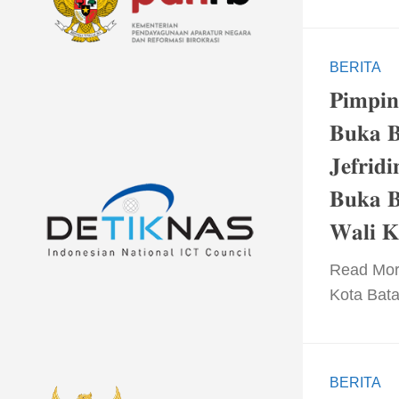
BERITA
𝐏𝐢𝐦𝐩𝐢𝐧
𝐁𝐮𝐤𝐚 𝐁
𝐉𝐞𝐟𝐫𝐢𝐝
𝐁𝐮𝐤𝐚 𝐁
𝐖𝐚𝐥𝐢 𝐊
​Read More ​ 
Kota Bata
BERITA