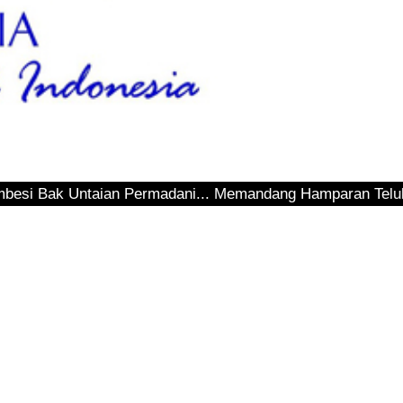
aian Permadani... Memandang Hamparan Teluk Sepinggan... 