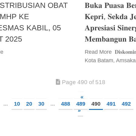
STRIBUSIAN OBAT
𝐁𝐮𝐤𝐚 𝐏𝐮𝐚𝐬𝐚 𝐁
BMHP KE
𝐊𝐞𝐩𝐫𝐢, 𝐒𝐞𝐤𝐝𝐚 𝐉𝐞
SMAS KABIL, 05
𝐀𝐩𝐫𝐞𝐬𝐢𝐚𝐬𝐢 𝐒𝐢𝐧𝐞𝐫
 2025
𝐌𝐞𝐦𝐛𝐚𝐧𝐠𝐮𝐧 𝐁
re ​
​Read More ​ 𝐃𝐢𝐬𝐤𝐨𝐦𝐢𝐧
Kota Batam, Amsakar
Page 490 of 518
«
...
10
20
30
...
488
489
490
491
492
»