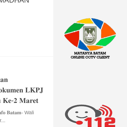
AMADHAN
𝐚𝐧
𝐃𝐨𝐤𝐮𝐦𝐞𝐧 𝐋𝐊𝐏𝐉
 𝐊𝐞-𝟐 𝐌𝐚𝐫𝐞𝐭
𝐟𝐨 𝐁𝐚𝐭𝐚𝐦- Wali
...