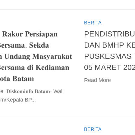
BERITA
 𝐑𝐚𝐤𝐨𝐫 𝐏𝐞𝐫𝐬𝐢𝐚𝐩𝐚𝐧
PENDISTRIBU
𝐞𝐫𝐬𝐚𝐦𝐚, 𝐒𝐞𝐤𝐝𝐚
DAN BMHP K
𝐢𝐧 𝐔𝐧𝐝𝐚𝐧𝐠 𝐌𝐚𝐬𝐲𝐚𝐫𝐚𝐤𝐚𝐭
PUSKESMAS 
𝐞𝐫𝐬𝐚𝐦𝐚 𝐝𝐢 𝐊𝐞𝐝𝐢𝐚𝐦𝐚𝐧
05 MARET 20
𝐨𝐭𝐚 𝐁𝐚𝐭𝐚𝐦
​Read More ​
𝐃𝐢𝐬𝐤𝐨𝐦𝐢𝐧𝐟𝐨 𝐁𝐚𝐭𝐚𝐦- Wali
m/Kepala BP...
BERITA