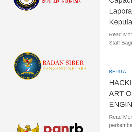
Capaci
Lapora
Kepula
​Read Mor
Staff Bagi
BERITA
HACKI
ART O
ENGI
​Read Mor
perkemba