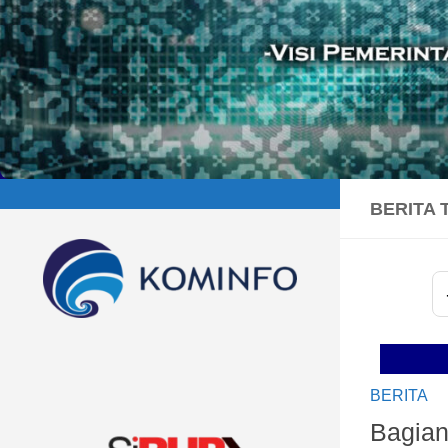
BERITA 
Sel
BERITA
Bagia