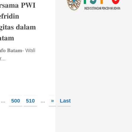
𝐫𝐬𝐚𝐦𝐚 𝐏𝐖𝐈
𝐫𝐢𝐝𝐢𝐧
𝐠𝐢𝐭𝐚𝐬 𝐝𝐚𝐥𝐚𝐦
𝐭𝐚𝐦
𝐟𝐨 𝐁𝐚𝐭𝐚𝐦- Wali
...
...
500
510
...
»
Last