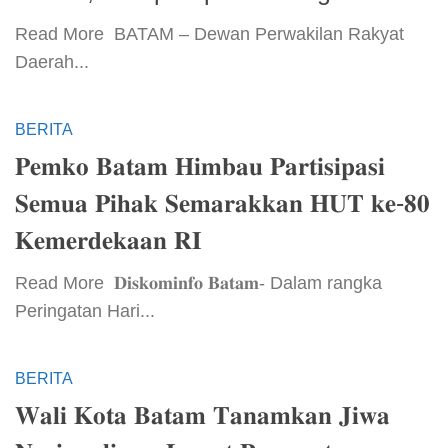
​Read More ​ BATAM – Dewan Perwakilan Rakyat
Daerah...
BERITA
𝐏𝐞𝐦𝐤𝐨 𝐁𝐚𝐭𝐚𝐦 𝐇𝐢𝐦𝐛𝐚𝐮 𝐏𝐚𝐫𝐭𝐢𝐬𝐢𝐩𝐚𝐬𝐢
𝐒𝐞𝐦𝐮𝐚 𝐏𝐢𝐡𝐚𝐤 𝐒𝐞𝐦𝐚𝐫𝐚𝐤𝐤𝐚𝐧 𝐇𝐔𝐓 𝐤𝐞-𝟖𝟎
𝐊𝐞𝐦𝐞𝐫𝐝𝐞𝐤𝐚𝐚𝐧 𝐑𝐈
​Read More ​ 𝐃𝐢𝐬𝐤𝐨𝐦𝐢𝐧𝐟𝐨 𝐁𝐚𝐭𝐚𝐦- Dalam rangka
Peringatan Hari...
BERITA
𝐖𝐚𝐥𝐢 𝐊𝐨𝐭𝐚 𝐁𝐚𝐭𝐚𝐦 𝐓𝐚𝐧𝐚𝐦𝐤𝐚𝐧 𝐉𝐢𝐰𝐚