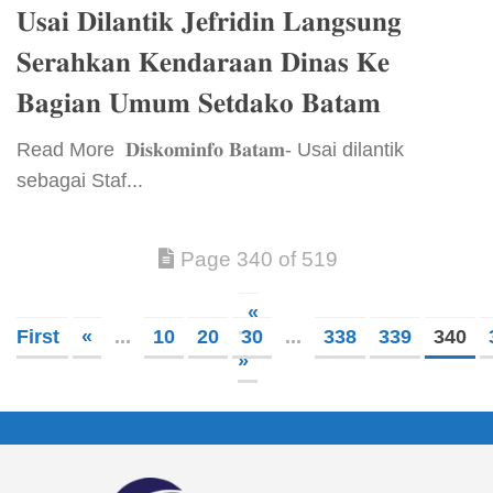
𝐔𝐬𝐚𝐢 𝐃𝐢𝐥𝐚𝐧𝐭𝐢𝐤 𝐉𝐞𝐟𝐫𝐢𝐝𝐢𝐧 𝐋𝐚𝐧𝐠𝐬𝐮𝐧𝐠
𝐒𝐞𝐫𝐚𝐡𝐤𝐚𝐧 𝐊𝐞𝐧𝐝𝐚𝐫𝐚𝐚𝐧 𝐃𝐢𝐧𝐚𝐬 𝐊𝐞
𝐁𝐚𝐠𝐢𝐚𝐧 𝐔𝐦𝐮𝐦 𝐒𝐞𝐭𝐝𝐚𝐤𝐨 𝐁𝐚𝐭𝐚𝐦
​Read More ​ 𝐃𝐢𝐬𝐤𝐨𝐦𝐢𝐧𝐟𝐨 𝐁𝐚𝐭𝐚𝐦- Usai dilantik
sebagai Staf...
Page 340 of 519
«
First
«
...
10
20
30
...
338
339
340
»