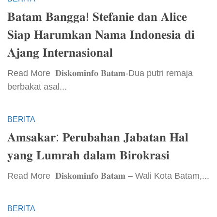
𝐁𝐚𝐭𝐚𝐦 𝐁𝐚𝐧𝐠𝐠𝐚! 𝐒𝐭𝐞𝐟𝐚𝐧𝐢𝐞 𝐝𝐚𝐧 𝐀𝐥𝐢𝐜𝐞
𝐒𝐢𝐚𝐩 𝐇𝐚𝐫𝐮𝐦𝐤𝐚𝐧 𝐍𝐚𝐦𝐚 𝐈𝐧𝐝𝐨𝐧𝐞𝐬𝐢𝐚 𝐝𝐢
𝐀𝐣𝐚𝐧𝐠 𝐈𝐧𝐭𝐞𝐫𝐧𝐚𝐬𝐢𝐨𝐧𝐚𝐥
​Read More ​ 𝐃𝐢𝐬𝐤𝐨𝐦𝐢𝐧𝐟𝐨 𝐁𝐚𝐭𝐚𝐦-Dua putri remaja
berbakat asal...
BERITA
𝐀𝐦𝐬𝐚𝐤𝐚𝐫: 𝐏𝐞𝐫𝐮𝐛𝐚𝐡𝐚𝐧 𝐉𝐚𝐛𝐚𝐭𝐚𝐧 𝐇𝐚𝐥
𝐲𝐚𝐧𝐠 𝐋𝐮𝐦𝐫𝐚𝐡 𝐝𝐚𝐥𝐚𝐦 𝐁𝐢𝐫𝐨𝐤𝐫𝐚𝐬𝐢
​Read More ​ 𝐃𝐢𝐬𝐤𝐨𝐦𝐢𝐧𝐟𝐨 𝐁𝐚𝐭𝐚𝐦 – Wali Kota Batam,...
BERITA