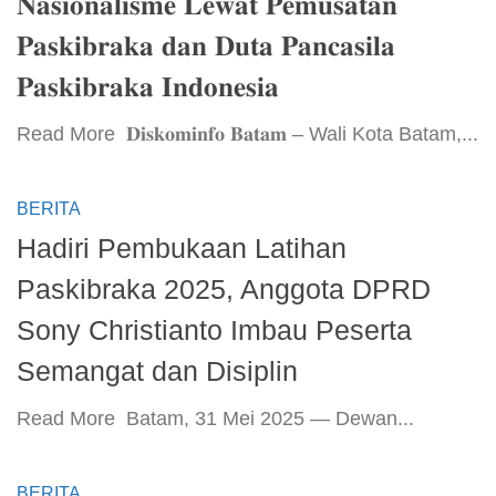
𝐍𝐚𝐬𝐢𝐨𝐧𝐚𝐥𝐢𝐬𝐦𝐞 𝐋𝐞𝐰𝐚𝐭 𝐏𝐞𝐦𝐮𝐬𝐚𝐭𝐚𝐧
𝐏𝐚𝐬𝐤𝐢𝐛𝐫𝐚𝐤𝐚 𝐝𝐚𝐧 𝐃𝐮𝐭𝐚 𝐏𝐚𝐧𝐜𝐚𝐬𝐢𝐥𝐚
𝐏𝐚𝐬𝐤𝐢𝐛𝐫𝐚𝐤𝐚 𝐈𝐧𝐝𝐨𝐧𝐞𝐬𝐢𝐚
​Read More ​ 𝐃𝐢𝐬𝐤𝐨𝐦𝐢𝐧𝐟𝐨 𝐁𝐚𝐭𝐚𝐦 – Wali Kota Batam,...
BERITA
Hadiri Pembukaan Latihan
Paskibraka 2025, Anggota DPRD
Sony Christianto Imbau Peserta
Semangat dan Disiplin
​Read More ​ Batam, 31 Mei 2025 — Dewan...
BERITA