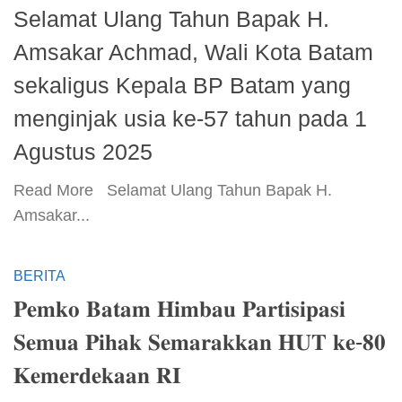
Selamat Ulang Tahun Bapak H.
Amsakar Achmad, Wali Kota Batam
sekaligus Kepala BP Batam yang
menginjak usia ke-57 tahun pada 1
Agustus 2025
​Read More ​ Selamat Ulang Tahun Bapak H.
Amsakar...
BERITA
𝐏𝐞𝐦𝐤𝐨 𝐁𝐚𝐭𝐚𝐦 𝐇𝐢𝐦𝐛𝐚𝐮 𝐏𝐚𝐫𝐭𝐢𝐬𝐢𝐩𝐚𝐬𝐢
𝐒𝐞𝐦𝐮𝐚 𝐏𝐢𝐡𝐚𝐤 𝐒𝐞𝐦𝐚𝐫𝐚𝐤𝐤𝐚𝐧 𝐇𝐔𝐓 𝐤𝐞-𝟖𝟎
𝐊𝐞𝐦𝐞𝐫𝐝𝐞𝐤𝐚𝐚𝐧 𝐑𝐈