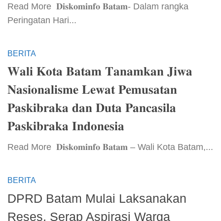
​Read More ​ 𝐃𝐢𝐬𝐤𝐨𝐦𝐢𝐧𝐟𝐨 𝐁𝐚𝐭𝐚𝐦- Dalam rangka
Peringatan Hari...
BERITA
𝐖𝐚𝐥𝐢 𝐊𝐨𝐭𝐚 𝐁𝐚𝐭𝐚𝐦 𝐓𝐚𝐧𝐚𝐦𝐤𝐚𝐧 𝐉𝐢𝐰𝐚
𝐍𝐚𝐬𝐢𝐨𝐧𝐚𝐥𝐢𝐬𝐦𝐞 𝐋𝐞𝐰𝐚𝐭 𝐏𝐞𝐦𝐮𝐬𝐚𝐭𝐚𝐧
𝐏𝐚𝐬𝐤𝐢𝐛𝐫𝐚𝐤𝐚 𝐝𝐚𝐧 𝐃𝐮𝐭𝐚 𝐏𝐚𝐧𝐜𝐚𝐬𝐢𝐥𝐚
𝐏𝐚𝐬𝐤𝐢𝐛𝐫𝐚𝐤𝐚 𝐈𝐧𝐝𝐨𝐧𝐞𝐬𝐢𝐚
​Read More ​ 𝐃𝐢𝐬𝐤𝐨𝐦𝐢𝐧𝐟𝐨 𝐁𝐚𝐭𝐚𝐦 – Wali Kota Batam,...
BERITA
DPRD Batam Mulai Laksanakan
Reses, Serap Aspirasi Warga