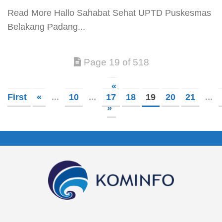
​Read More​ Hallo Sahabat Sehat UPTD Puskesmas
Belakang Padang...
Page 19 of 518
«
First
«
...
10
...
17
18
19
20
21
...
»