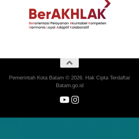
Pemerintah Kota Batam © 2026. Hak Cipta Terdaftar
Batam.go.id