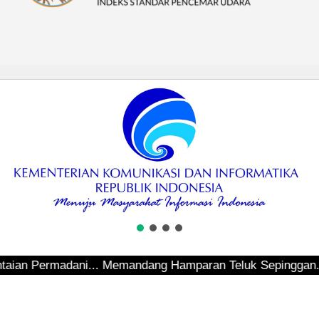
madani... Memandang Hamparan Teluk Sepinggan... Hendak I