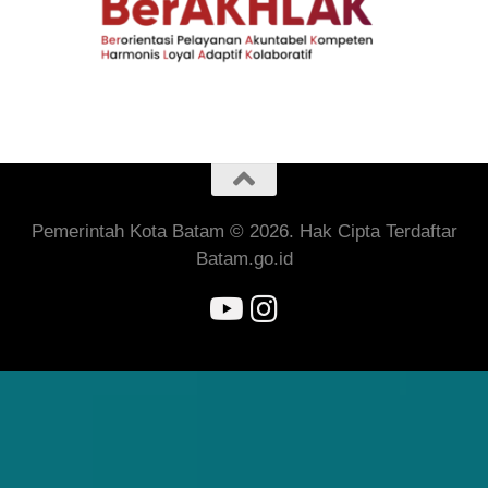
Pemerintah Kota Batam © 2026. Hak Cipta Terdaftar
Batam.go.id