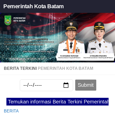
Pemerintah Kota Batam
Skip to content
BERITA TERKINI
PEMERINTAH KOTA BATAM
kan informasi Berita Terkini Pemerintah Kota Ba
BERITA