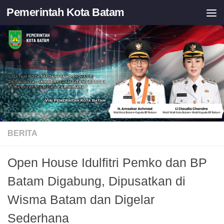
Pemerintah Kota Batam
Skip to content
BERITA
Open House Idulfitri Pemko dan BP
Batam Digabung, Dipusatkan di
Wisma Batam dan Digelar
Sederhana