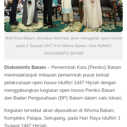
Wali Kota Batam, Amsakar Achmad, akan menggelar open house
pada 1 Syawal 1447 H di Wisma Batam. Dok HUMAS
DISKOMINFO BATAM
Diskominfo
Batam
– Pemerintah Kota (Pemko) Batam
menindaklanjuti imbauan pemerintah pusat terkait
pelaksanaan open house Idulfitri 1447 Hijriah dengan
menggabungkan kegiatan open house Pemko Batam
dan Badan Pengusahaan (BP) Batam dalam satu lokasi.
Kegiatan tersebut akan dipusatkan di Wisma Batam,
Kompleks Palapa, Sekupang, pada Hari Raya Idulfitri 1
Syawal 1447 Hijriah.