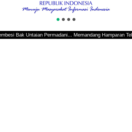
i Bak Untaian Permadani... Memandang Hamparan Teluk Sepin