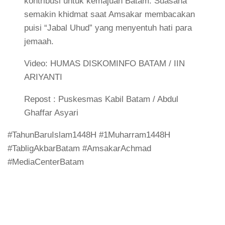
kontribusi untuk kemajuan Batam. Suasana
semakin khidmat saat Amsakar membacakan
puisi “Jabal Uhud” yang menyentuh hati para
jemaah.
Video: HUMAS DISKOMINFO BATAM / IIN
ARIYANTI
Repost : Puskesmas Kabil Batam / Abdul
Ghaffar Asyari
#TahunBaruIslam1448H #1Muharram1448H
#TabligAkbarBatam #AmsakarAchmad
#MediaCenterBatam