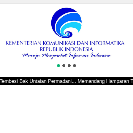
esi Bak Untaian Permadani... Memandang Hamparan Teluk Sep