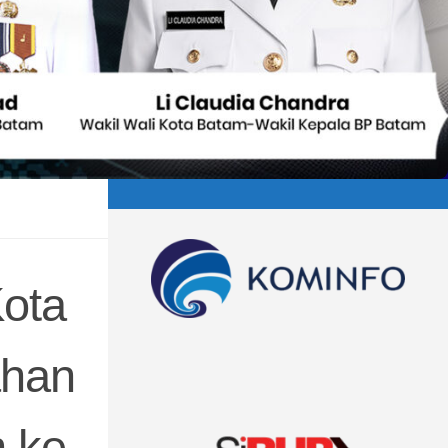
Kota
ahan
n ke