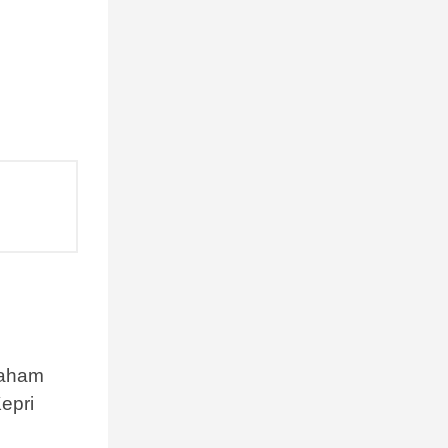
aham
epri