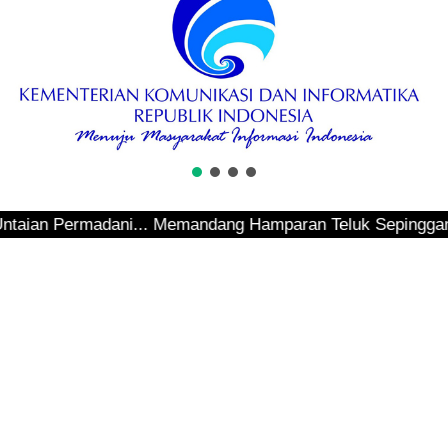
n Permadani... Memandang Hamparan Teluk Sepinggan... Hend