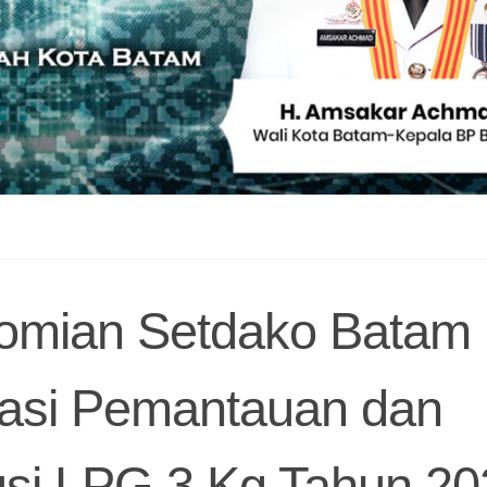
nomian Setdako Batam
nasi Pemantauan dan
usi LPG 3 Kg Tahun 20