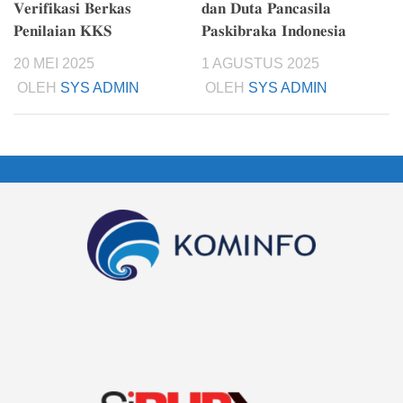
𝐕𝐞𝐫𝐢𝐟𝐢𝐤𝐚𝐬𝐢 𝐁𝐞𝐫𝐤𝐚𝐬
𝐝𝐚𝐧 𝐃𝐮𝐭𝐚 𝐏𝐚𝐧𝐜𝐚𝐬𝐢𝐥𝐚
𝐏𝐞𝐧𝐢𝐥𝐚𝐢𝐚𝐧 𝐊𝐊𝐒
𝐏𝐚𝐬𝐤𝐢𝐛𝐫𝐚𝐤𝐚 𝐈𝐧𝐝𝐨𝐧𝐞𝐬𝐢𝐚
20 MEI 2025
1 AGUSTUS 2025
OLEH
SYS ADMIN
OLEH
SYS ADMIN