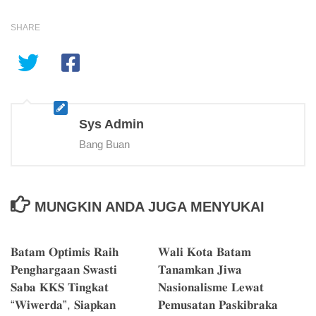
SHARE
Sys Admin
Bang Buan
MUNGKIN ANDA JUGA MENYUKAI
𝐁𝐚𝐭𝐚𝐦 𝐎𝐩𝐭𝐢𝐦𝐢𝐬 𝐑𝐚𝐢𝐡
𝐖𝐚𝐥𝐢 𝐊𝐨𝐭𝐚 𝐁𝐚𝐭𝐚𝐦
𝐏𝐞𝐧𝐠𝐡𝐚𝐫𝐠𝐚𝐚𝐧 𝐒𝐰𝐚𝐬𝐭𝐢
𝐓𝐚𝐧𝐚𝐦𝐤𝐚𝐧 𝐉𝐢𝐰𝐚
𝐒𝐚𝐛𝐚 𝐊𝐊𝐒 𝐓𝐢𝐧𝐠𝐤𝐚𝐭
𝐍𝐚𝐬𝐢𝐨𝐧𝐚𝐥𝐢𝐬𝐦𝐞 𝐋𝐞𝐰𝐚𝐭
“𝐖𝐢𝐰𝐞𝐫𝐝𝐚”, 𝐒𝐢𝐚𝐩𝐤𝐚𝐧
𝐏𝐞𝐦𝐮𝐬𝐚𝐭𝐚𝐧 𝐏𝐚𝐬𝐤𝐢𝐛𝐫𝐚𝐤𝐚