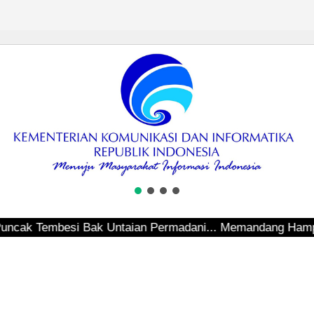
ak Tembesi Bak Untaian Permadani... Memandang Hamparan Te