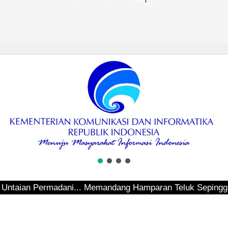
n Permadani... Memandang Hamparan Teluk Sepinggan... Hen