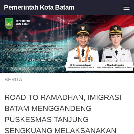
Pemerintah Kota Batam
Skip to content
BERITA
ROAD TO RAMADHAN, IMIGRASI
BATAM MENGGANDENG
PUSKESMAS TANJUNG
SENGKUANG MELAKSANAKAN