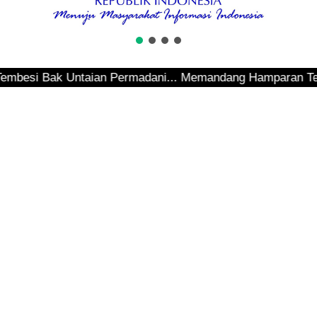
si Bak Untaian Permadani... Memandang Hamparan Teluk Sep