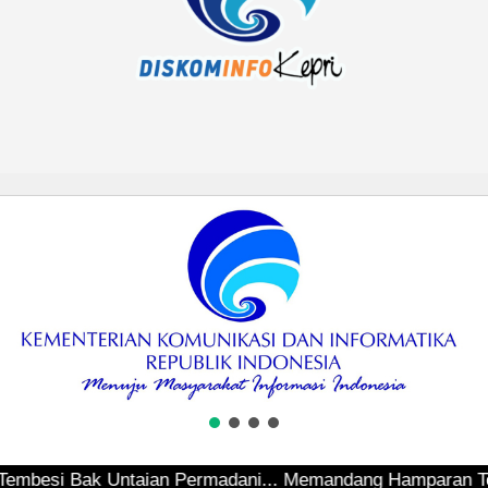
si Bak Untaian Permadani... Memandang Hamparan Teluk Sepi