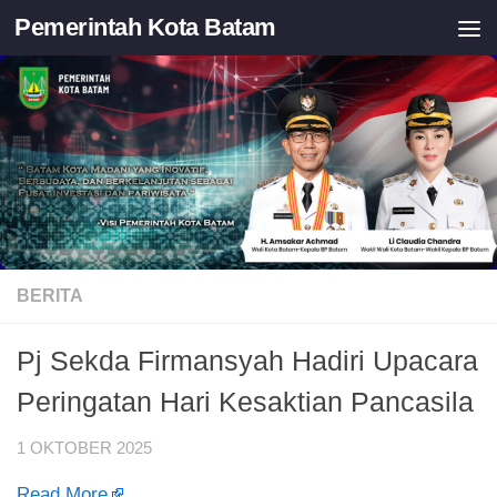
Pemerintah Kota Batam
Skip to content
BERITA
Pj Sekda Firmansyah Hadiri Upacara
Peringatan Hari Kesaktian Pancasila
1 OKTOBER 2025
Read More