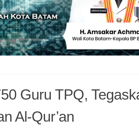
750 Guru TPQ, Tegask
an Al-Qur’an