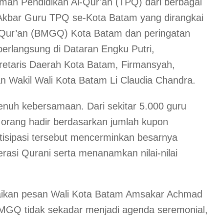
an Pendidikan Al-Qur’an (TPQ) dari berbagai
Akbar Guru TPQ se-Kota Batam yang dirangkai
Qur’an (BMGQ) Kota Batam dan peringatan
berlangsung di Dataran Engku Putri,
ekretaris Daerah Kota Batam, Firmansyah,
 Wakil Wali Kota Batam Li Claudia Chandra.
nuh kebersamaan. Dari sekitar 5.000 guru
orang hadir berdasarkan jumlah kupon
rtisipasi tersebut mencerminkan besarnya
si Qurani serta menanamkan nilai-nilai
ikan pesan Wali Kota Batam Amsakar Achmad
BMGQ tidak sekadar menjadi agenda seremonial,