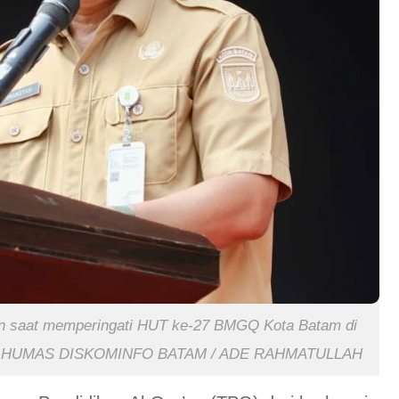
 saat memperingati HUT ke-27 BMGQ Kota Batam di
2026). HUMAS DISKOMINFO BATAM / ADE RAHMATULLAH