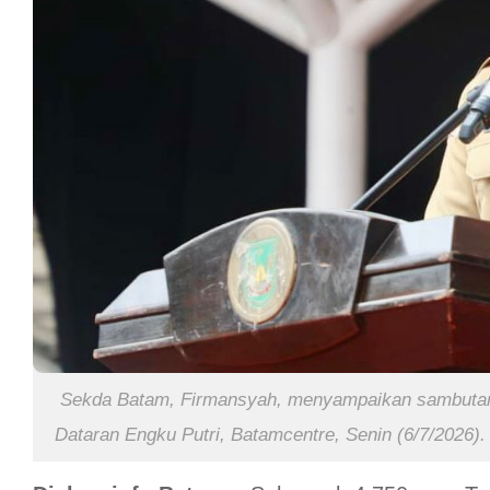
Sekda Batam, Firmansyah, menyampaikan sambutan
Dataran Engku Putri, Batamcentre, Senin (6/7/