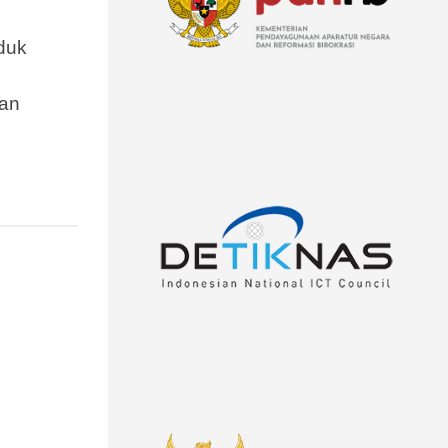
duk
an