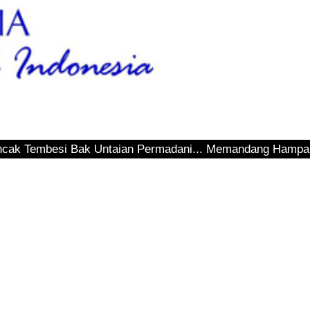
 Bak Untaian Permadani... Memandang Hamparan Teluk Seping