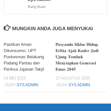
Bang Buan
MUNGKIN ANDA JUGA MENYUKAI
Pastikan Aman
𝐏𝐨𝐬𝐲𝐚𝐧𝐝𝐮 𝐒𝐢𝐤𝐥𝐮𝐬 𝐇𝐢𝐝𝐮𝐩,
Dikonsumsi, UPT
𝐄𝐫𝐥𝐢𝐭𝐚 𝐀𝐣𝐚𝐤 𝐊𝐚𝐝𝐞𝐫 𝐉𝐚𝐝𝐢
Puskesmas Belakang
𝐔𝐣𝐮𝐧𝐠 𝐓𝐨𝐦𝐛𝐚𝐤
Padang Pantau dan
𝐌𝐞𝐧𝐲𝐢𝐚𝐩𝐤𝐚𝐧 𝐆𝐞𝐧𝐞𝐫𝐚𝐬𝐢
Periksa Jajanan Takjil
𝐄𝐦𝐚𝐬 𝟐𝟎𝟒𝟓
24 MEI 2025
27 AGUSTUS 2025
OLEH
SYS ADMIN
OLEH
SYS ADMIN