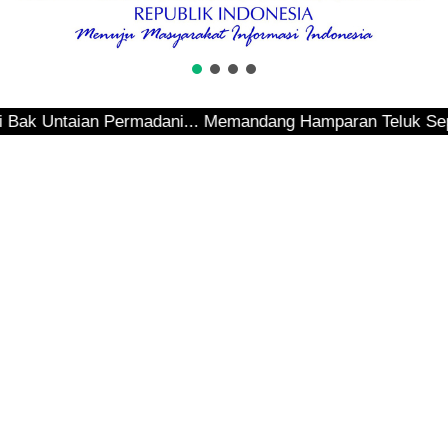
ntaian Permadani... Memandang Hamparan Teluk Sepinggan...