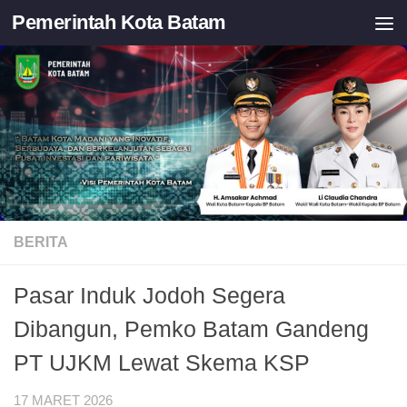
Pemerintah Kota Batam
Skip to content
BERITA
Pasar Induk Jodoh Segera
Dibangun, Pemko Batam Gandeng
PT UJKM Lewat Skema KSP
17 MARET 2026