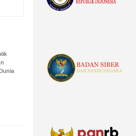
tik
an
 Dunia
N