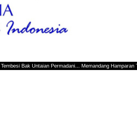
 Untaian Permadani... Memandang Hamparan Teluk Sepinggan.