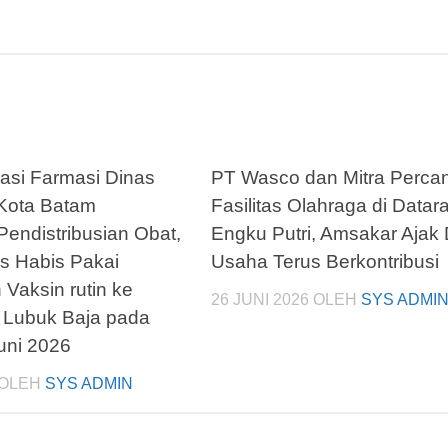
asi Farmasi Dinas
PT Wasco dan Mitra Percan
Kota Batam
Fasilitas Olahraga di Datar
endistribusian Obat,
Engku Putri, Amsakar Ajak
s Habis Pakai
Usaha Terus Berkontribusi
Vaksin rutin ke
26 JUNI 2026
OLEH
SYS ADMI
Lubuk Baja pada
uni 2026
OLEH
SYS ADMIN