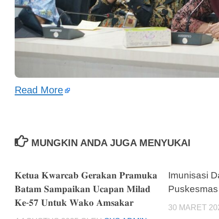
Read More
MUNGKIN ANDA JUGA MENYUKAI
𝐊𝐞𝐭𝐮𝐚 𝐊𝐰𝐚𝐫𝐜𝐚𝐛 𝐆𝐞𝐫𝐚𝐤𝐚𝐧 𝐏𝐫𝐚𝐦𝐮𝐤𝐚
Imunisasi 
𝐁𝐚𝐭𝐚𝐦 𝐒𝐚𝐦𝐩𝐚𝐢𝐤𝐚𝐧 𝐔𝐜𝐚𝐩𝐚𝐧 𝐌𝐢𝐥𝐚𝐝
Puskesmas 
𝐊𝐞-𝟓𝟕 𝐔𝐧𝐭𝐮𝐤 𝐖𝐚𝐤𝐨 𝐀𝐦𝐬𝐚𝐤𝐚𝐫
30 MARET 20