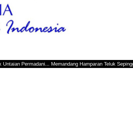
dani... Memandang Hamparan Teluk Sepinggan... Hendak Inf