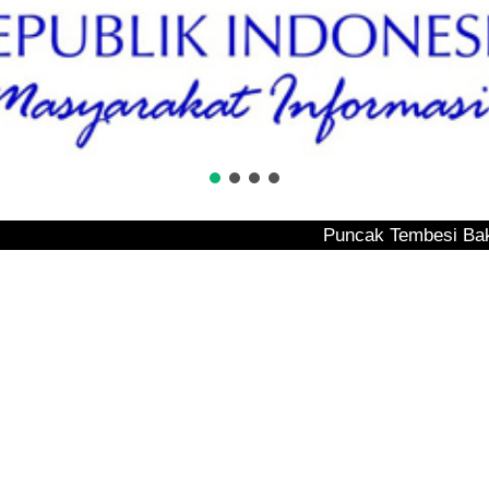
Puncak Tembesi Bak Untaian Perma