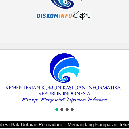
Bak Untaian Permadani... Memandang Hamparan Teluk Seping