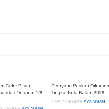
m Gelar Pisah
Perayaan Paskah Oikume
mandan Denpom 1/6
Tingkat Kota Batam 2026
6 MEI 2026
OLEH
SYS ADMIN
2025
OLEH
SYS ADMIN