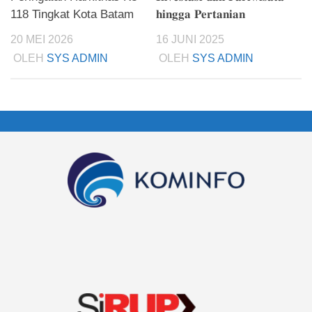
118 Tingkat Kota Batam
𝐡𝐢𝐧𝐠𝐠𝐚 𝐏𝐞𝐫𝐭𝐚𝐧𝐢𝐚𝐧
20 MEI 2026
16 JUNI 2025
OLEH
SYS ADMIN
OLEH
SYS ADMIN