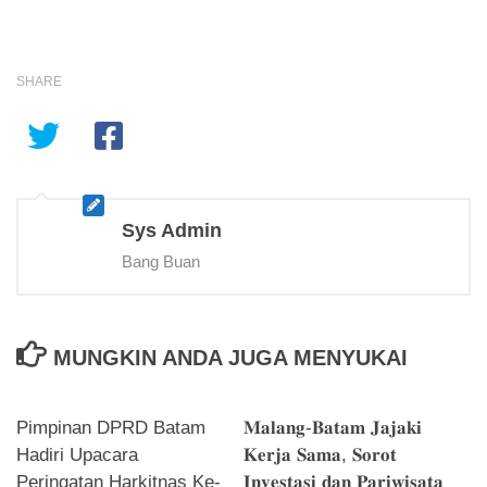
SHARE
Sys Admin
Bang Buan
MUNGKIN ANDA JUGA MENYUKAI
Pimpinan DPRD Batam
𝐌𝐚𝐥𝐚𝐧𝐠-𝐁𝐚𝐭𝐚𝐦 𝐉𝐚𝐣𝐚𝐤𝐢
Hadiri Upacara
𝐊𝐞𝐫𝐣𝐚 𝐒𝐚𝐦𝐚, 𝐒𝐨𝐫𝐨𝐭
Peringatan Harkitnas Ke-
𝐈𝐧𝐯𝐞𝐬𝐭𝐚𝐬𝐢 𝐝𝐚𝐧 𝐏𝐚𝐫𝐢𝐰𝐢𝐬𝐚𝐭𝐚