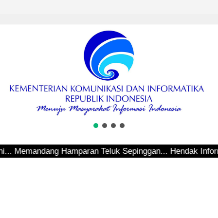
andang Hamparan Teluk Sepinggan... Hendak Informasi Terki