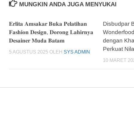
MUNGKIN ANDA JUGA MENYUKAI
𝐄𝐫𝐥𝐢𝐭𝐚 𝐀𝐦𝐬𝐚𝐤𝐚𝐫 𝐁𝐮𝐤𝐚 𝐏𝐞𝐥𝐚𝐭𝐢𝐡𝐚𝐧
Disbudpar 
𝐅𝐚𝐬𝐡𝐢𝐨𝐧 𝐃𝐞𝐬𝐢𝐠𝐧, 𝐃𝐨𝐫𝐨𝐧𝐠 𝐋𝐚𝐡𝐢𝐫𝐧𝐲𝐚
Wonderfood
𝐃𝐞𝐬𝐚𝐢𝐧𝐞𝐫 𝐌𝐮𝐝𝐚 𝐁𝐚𝐭𝐚𝐦
dengan Kha
Perkuat Nila
5 AGUSTUS 2025
OLEH
SYS ADMIN
10 MARET 20