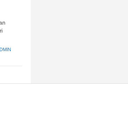
gan
i
DMIN