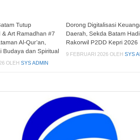
Batam Tutup
Dorong Digitalisasi Keuan
 & Art Ramadhan #7
Daerah, Sekda Batam Hadir
taman Al-Qur’an,
Rakorwil P2DD Kepri 2026
i Budaya dan Spiritual
9 FEBRUARI 2026
OLEH
SYS A
26
OLEH
SYS ADMIN