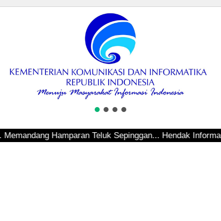
 Teluk Sepinggan... Hendak Informasi Terkini Terkait Band