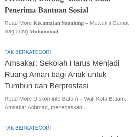
𝐏𝐞𝐧𝐞𝐫𝐢𝐦𝐚 𝐁𝐚𝐧𝐭𝐮𝐚𝐧 𝐒𝐨𝐬𝐢𝐚𝐥
​Read More​ 𝐊𝐞𝐜𝐚𝐦𝐚𝐭𝐚𝐧 𝐒𝐚𝐠𝐮𝐥𝐮𝐧𝐠 – Mewakili Camat
Sagulung 𝐌𝐮𝐡𝐚𝐦𝐦𝐚𝐝...
TAK BERKATEGORI
Amsakar: Sekolah Harus Menjadi
Ruang Aman bagi Anak untuk
Tumbuh dan Berprestasi
​Read More​ Diskominfo Batam – Wali Kota Batam,
Amsakar Achmad, menegaskan...
TAK BERKATEGORI