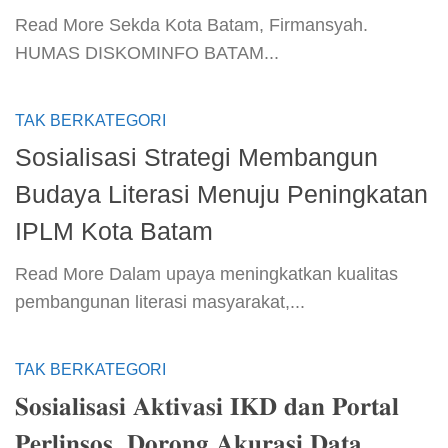
​Read More​ Sekda Kota Batam, Firmansyah.
HUMAS DISKOMINFO BATAM...
TAK BERKATEGORI
Sosialisasi Strategi Membangun
Budaya Literasi Menuju Peningkatan
IPLM Kota Batam
​Read More​ Dalam upaya meningkatkan kualitas
pembangunan literasi masyarakat,...
TAK BERKATEGORI
𝐒𝐨𝐬𝐢𝐚𝐥𝐢𝐬𝐚𝐬𝐢 𝐀𝐤𝐭𝐢𝐯𝐚𝐬𝐢 𝐈𝐊𝐃 𝐝𝐚𝐧 𝐏𝐨𝐫𝐭𝐚𝐥
𝐏𝐞𝐫𝐥𝐢𝐧𝐬𝐨𝐬, 𝐃𝐨𝐫𝐨𝐧𝐠 𝐀𝐤𝐮𝐫𝐚𝐬𝐢 𝐃𝐚𝐭𝐚