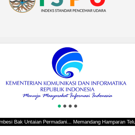
ak Untaian Permadani... Memandang Hamparan Teluk Sepingg