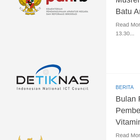
Batu 
​Read Mor
13.30...
BERITA
Bulan 
Pember
Vitami
​Read Mor