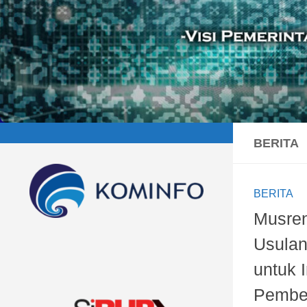
BERITA
BERITA
Musre
Usula
untuk I
Pembe