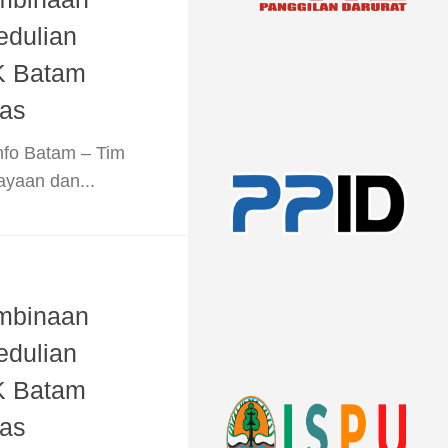
edulian
K Batam
as
nfo Batam – Tim
yaan dan...
mbinaan
edulian
K Batam
as