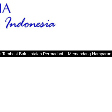
k Untaian Permadani... Memandang Hamparan Teluk Sepingga