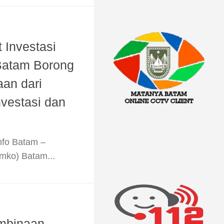
 Investasi
Batam Borong
an dari
vestasi dan
nfo Batam –
mko) Batam...
mbinaan