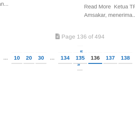
n...
​Read More ​ Ketua T
Amsakar, menerima..
Page 136 of 494
«
...
10
20
30
...
134
135
136
137
138
»