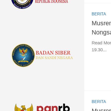
BERITA
Musre
Nongs
​Read Mor
19.30...
BERITA
Musre