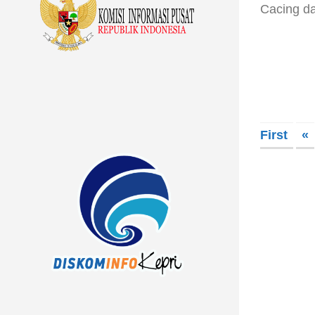
Cacing da
First
«