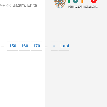
P-PKK Batam, Erlita
.
...
150
160
170
...
»
Last