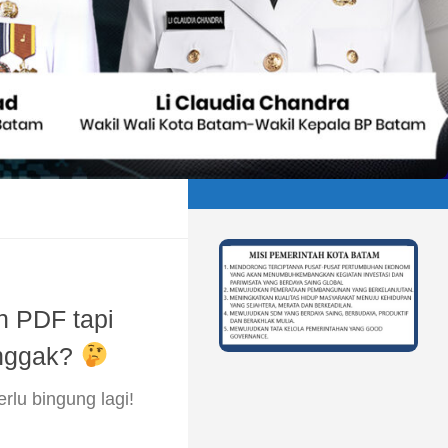
 PDF tapi
 nggak?
rlu bingung lagi!