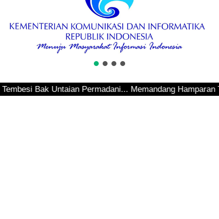
besi Bak Untaian Permadani... Memandang Hamparan Teluk Se