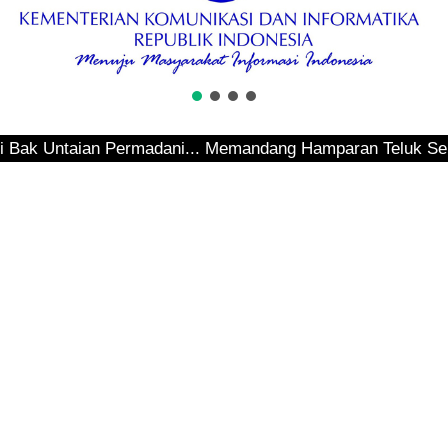
taian Permadani... Memandang Hamparan Teluk Sepinggan...