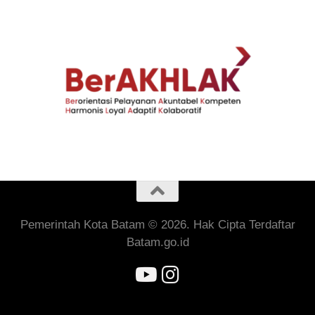
Pemerintah Kota Batam © 2026. Hak Cipta Terdaftar
Batam.go.id