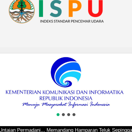
 Permadani... Memandang Hamparan Teluk Sepinggan... Henda