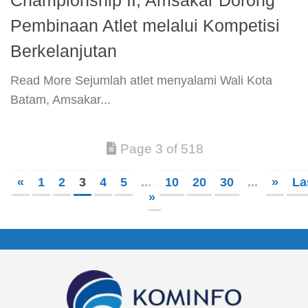
Pembinaan Atlet melalui Kompetisi
Berkelanjutan
​Read More​ Sejumlah atlet menyalami Wali Kota
Batam, Amsakar...
Page 3 of 518
«
1
2
3
4
5
...
10
20
30
...
»
La
»