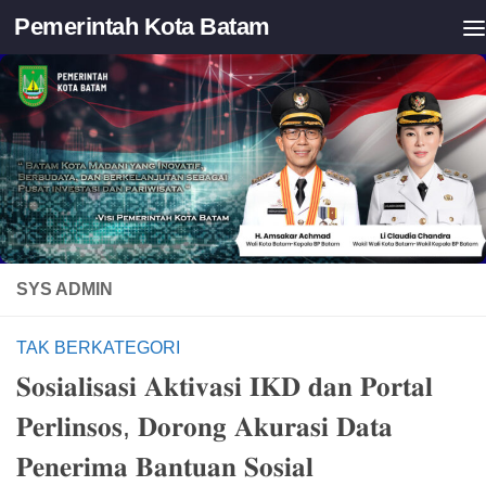
Pemerintah Kota Batam
Skip to content
SYS ADMIN
TAK BERKATEGORI
𝐒𝐨𝐬𝐢𝐚𝐥𝐢𝐬𝐚𝐬𝐢 𝐀𝐤𝐭𝐢𝐯𝐚𝐬𝐢 𝐈𝐊𝐃 𝐝𝐚𝐧 𝐏𝐨𝐫𝐭𝐚𝐥
𝐏𝐞𝐫𝐥𝐢𝐧𝐬𝐨𝐬, 𝐃𝐨𝐫𝐨𝐧𝐠 𝐀𝐤𝐮𝐫𝐚𝐬𝐢 𝐃𝐚𝐭𝐚
𝐏𝐞𝐧𝐞𝐫𝐢𝐦𝐚 𝐁𝐚𝐧𝐭𝐮𝐚𝐧 𝐒𝐨𝐬𝐢𝐚𝐥