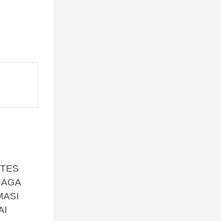
 TES
NAGA
MASI
AI