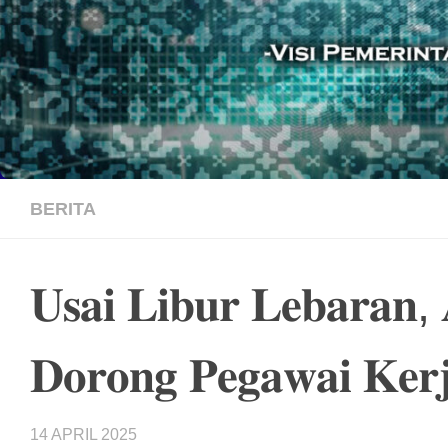
BERITA
𝐔𝐬𝐚𝐢 𝐋𝐢𝐛𝐮𝐫 𝐋𝐞𝐛𝐚𝐫𝐚𝐧, 
𝐃𝐨𝐫𝐨𝐧𝐠 𝐏𝐞𝐠𝐚𝐰𝐚𝐢 𝐊𝐞𝐫
14 APRIL 2025