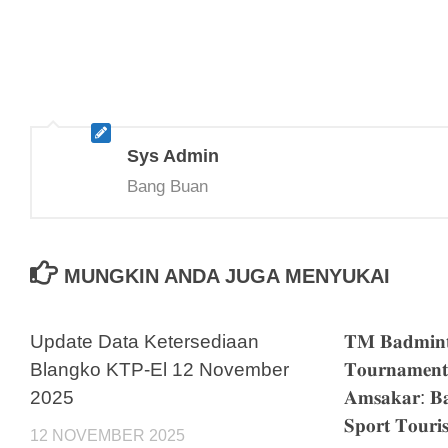
Sys Admin
Bang Buan
MUNGKIN ANDA JUGA MENYUKAI
Update Data Ketersediaan
𝐓𝐌 𝐁𝐚𝐝𝐦𝐢𝐧𝐭
Blangko KTP-El 12 November
𝐓𝐨𝐮𝐫𝐧𝐚𝐦𝐞𝐧𝐭
2025
𝐀𝐦𝐬𝐚𝐤𝐚𝐫: 𝐁
𝐒𝐩𝐨𝐫𝐭 𝐓𝐨𝐮𝐫𝐢
12 NOVEMBER 2025