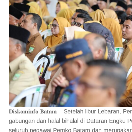
𝐃𝐢𝐬𝐤𝐨𝐦𝐢𝐧𝐟𝐨 𝐁𝐚𝐭𝐚𝐦 – Setelah libur Leb
gabungan dan halal bihalal di Dataran Engku Put
seluruh pegawai Pemko Batam dan merupakan