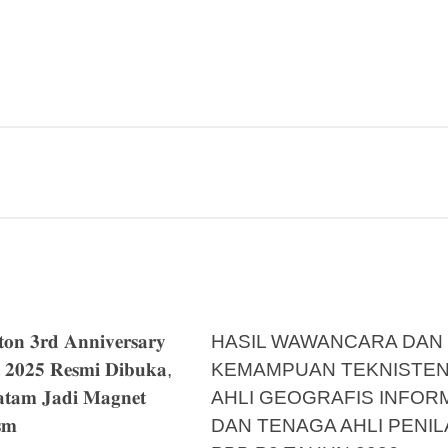
𝐧 𝟑𝐫𝐝 𝐀𝐧𝐧𝐢𝐯𝐞𝐫𝐬𝐚𝐫𝐲
HASIL WAWANCARA DAN
 𝟐𝟎𝟐𝟓 𝐑𝐞𝐬𝐦𝐢 𝐃𝐢𝐛𝐮𝐤𝐚,
KEMAMPUAN TEKNISTE
𝐭𝐚𝐦 𝐉𝐚𝐝𝐢 𝐌𝐚𝐠𝐧𝐞𝐭
AHLI GEOGRAFIS INFOR
𝐬𝐦
DAN TENAGA AHLI PENIL