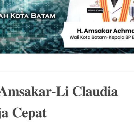
𝐀𝐦𝐬𝐚𝐤𝐚𝐫-𝐋𝐢 𝐂𝐥𝐚𝐮𝐝𝐢𝐚
𝐚 𝐂𝐞𝐩𝐚𝐭