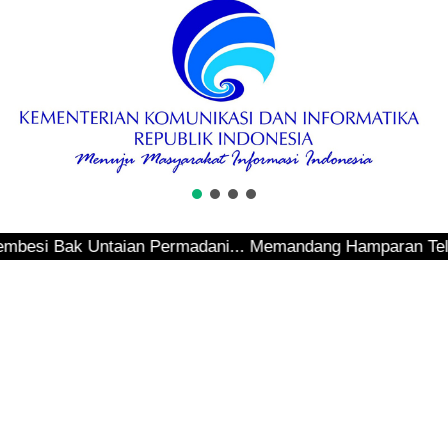
 Bak Untaian Permadani... Memandang Hamparan Teluk Seping