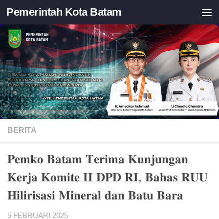
Pemerintah Kota Batam
Skip to content
BERITA
𝐏𝐞𝐦𝐤𝐨 𝐁𝐚𝐭𝐚𝐦 𝐓𝐞𝐫𝐢𝐦𝐚 𝐊𝐮𝐧𝐣𝐮𝐧𝐠𝐚𝐧
𝐊𝐞𝐫𝐣𝐚 𝐊𝐨𝐦𝐢𝐭𝐞 𝐈𝐈 𝐃𝐏𝐃 𝐑𝐈, 𝐁𝐚𝐡𝐚𝐬 𝐑𝐔𝐔
𝐇𝐢𝐥𝐢𝐫𝐢𝐬𝐚𝐬𝐢 𝐌𝐢𝐧𝐞𝐫𝐚𝐥 𝐝𝐚𝐧 𝐁𝐚𝐭𝐮 𝐁𝐚𝐫𝐚
5 FEBRUARI 2025