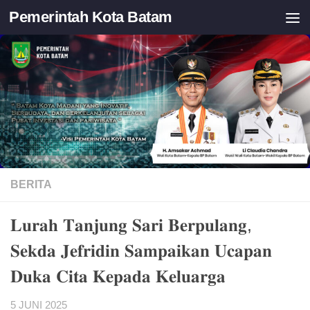
Pemerintah Kota Batam
Skip to content
BERITA
𝐋𝐮𝐫𝐚𝐡 𝐓𝐚𝐧𝐣𝐮𝐧𝐠 𝐒𝐚𝐫𝐢 𝐁𝐞𝐫𝐩𝐮𝐥𝐚𝐧𝐠,
𝐒𝐞𝐤𝐝𝐚 𝐉𝐞𝐟𝐫𝐢𝐝𝐢𝐧 𝐒𝐚𝐦𝐩𝐚𝐢𝐤𝐚𝐧 𝐔𝐜𝐚𝐩𝐚𝐧
𝐃𝐮𝐤𝐚 𝐂𝐢𝐭𝐚 𝐊𝐞𝐩𝐚𝐝𝐚 𝐊𝐞𝐥𝐮𝐚𝐫𝐠𝐚
5 JUNI 2025